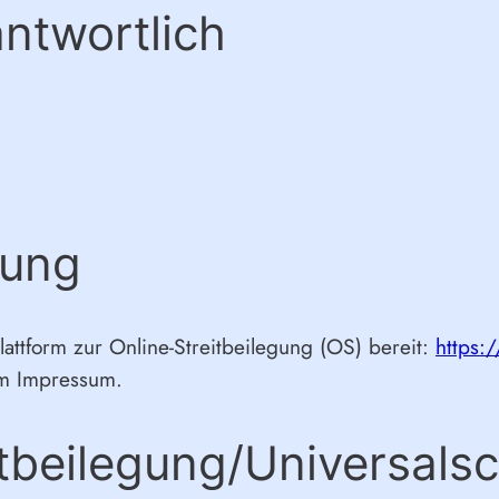
antwortlich
tung
lattform zur Online-Streitbeilegung (OS) bereit:
https:
im Impressum.
t­beilegung/Universal­sc