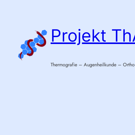
Zum
Inhalt
springen
Projekt T
Thermografie – Augenheilkunde – Ortho