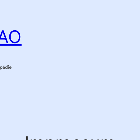
hAO
pädie